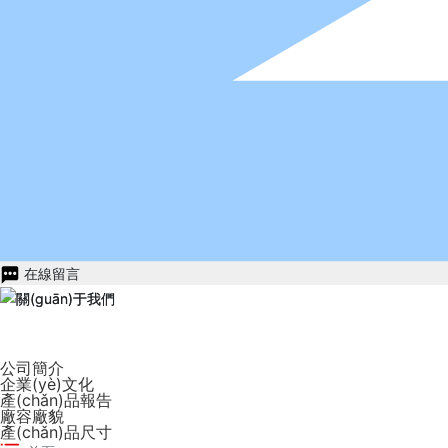
在線留言
—
—
—
關(guān)于我們
關(guān)于我們
關(guān)于我們
公司簡介
企業(yè)文化
產(chǎn)品報告
廠容廠貌
產(chǎn)品尺寸