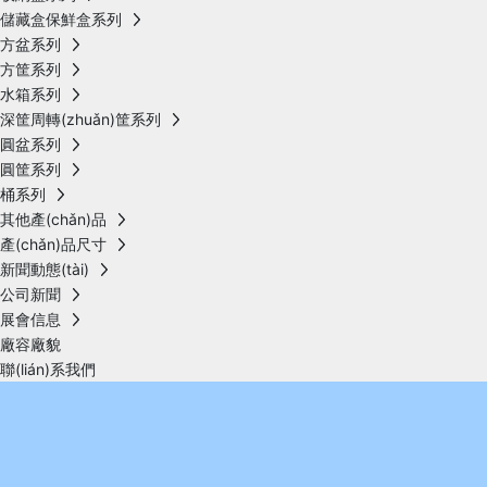
儲藏盒保鮮盒系列
方盆系列
方筐系列
水箱系列
深筐周轉(zhuǎn)筐系列
圓盆系列
圓筐系列
桶系列
其他產(chǎn)品
產(chǎn)品尺寸
新聞動態(tài)
公司新聞
展會信息
廠容廠貌
聯(lián)系我們