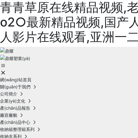
青青草原在线精品视频,老
o2○最新精品视频,国产人
人影片在线观看,亚洲一
網(wǎng)站首頁
關(guān)于我們
公司簡介
企業(yè)文化
產(chǎn)品報告
廠容廠貌
產(chǎn)品中心
收納箱整理箱系列
收納盒系列