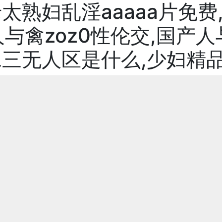
太熟妇乱淫aaaaa片免费
与禽zoz0性伦交,国产人与
二三无人区是什么,少妇精